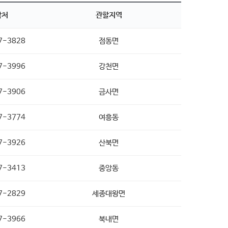
락처
관할지역
7-3828
점동면
7-3996
강천면
7-3906
금사면
7-3774
여흥동
7-3926
산북면
7-3413
중앙동
7-2829
세종대왕면
7-3966
북내면