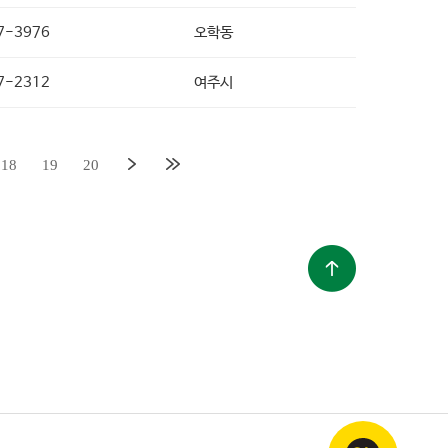
7-3976
오학동
7-2312
여주시
18
19
20