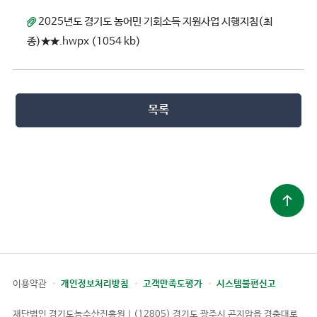
2025년도 경기도 농어민 기회소득 지원사업 시행지침(최
종)★★.hwpx (1054 kb)
목록
이용약관
개인정보처리방침
고객만족도평가
시스템불편신고
재단법인 경기도농수산진흥원 | (12805) 경기도 광주시 곤지암읍 경충대로